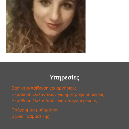
Υπηρεσίες
Βασική εκπαίδευση για αρχάριους
Εκμάθηση Ολλανδικών για ημι-προχωρημένους
Εκμάθηση Ολλανδικών για προχωρημένους
Πρόγραμμα μαθημάτων
Βιβλίο Γραμματικής