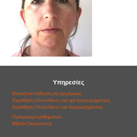
Υπηρεσίες
Βασική εκπαίδευση για αρχάριους
Εκμάθηση Ολλανδικών για ημι-προχωρημένους
Εκμάθηση Ολλανδικών για προχωρημένους
Πρόγραμμα μαθημάτων
Βιβλίο Γραμματικής