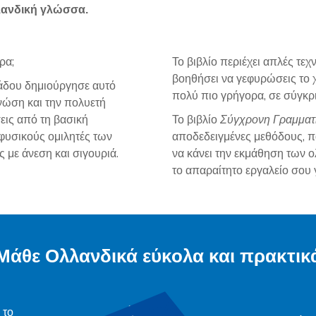
λανδική γλώσσα.
ρα;
Το βιβλίο περιέχει απλές τε
βοηθήσει να γεφυρώσεις το 
άδου δημιούργησε αυτό
πολύ πιο γρήγορα, σε σύγκρι
νώση και την πολυετή
σεις από τη βασική
Το βιβλίο
Σύγχρονη Γραμματι
 φυσικούς ομιλητές των
αποδεδειγμένες μεθόδους, π
με άνεση και σιγουριά.
να κάνει την εκμάθηση των ο
το απαραίτητο εργαλείο σου 
Μάθε Ολλανδικά εύκολα και πρακτικ
 το