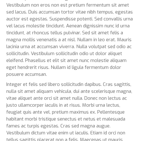
Vestibulum non eros non est pretium fermentum sit amet
sed lacus. Duis accumsan tortor vitae nibh tempus, egestas
auctor est egestas. Suspendisse potenti. Sed convallis urna
vel lacus molestie tincidunt. Aenean dignissim nunc id urna
tincidunt, at rhoncus tellus pulvinar. Sed sit amet felis a
magna mollis venenatis a at nisl. Nullam in leo erat. Mauris
lacinia urna at accumsan viverra. Nulla volutpat sed odio ac
sollicitudin. Vestibulum sollicitudin odio ut dolor aliquet
eleifend. Phasellus et elit sit amet nunc molestie aliquam
eget hendrerit risus. Nullam id ligula fermentum dolor
posuere accumsan.
Integer et felis sed libero sollicitudin dapibus. Cras sagittis,
nulla sit amet aliquam vehicula, dui ante scelerisque magna,
vitae aliquet ante orci sit amet nulla. Donec non lectus ac
justo ullamcorper iaculis in at risus. Morbi urna lectus,
feugiat quis ante vel, pretium maximus ex. Pellentesque
habitant morbi tristique senectus et netus et malesuada
fames ac turpis egestas. Cras sed magna augue.
Vestibulum dictum vitae enim ut iaculis. Etiam id orci non
tellus sagittis placerat non a felis. Maecenas ut mauris